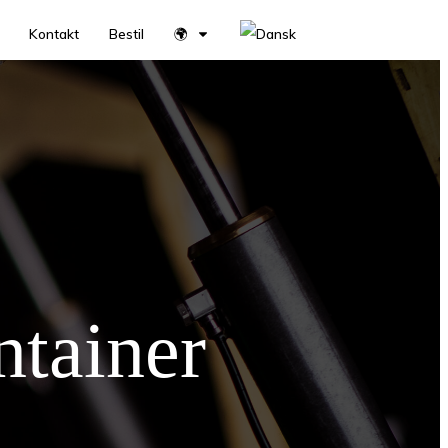
Kontakt
Bestil
🌍
ntainer