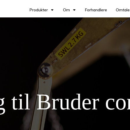
Produkter
Om
Forhandlere
Omtale
 til Bruder co