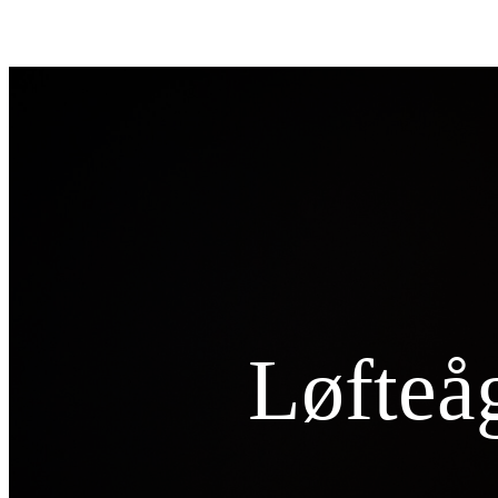
Løfteåg