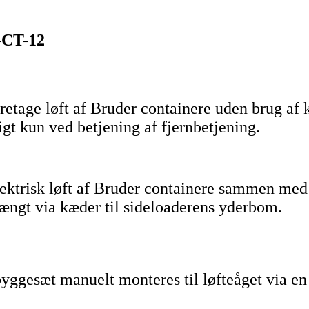
-CT-12
retage løft af Bruder containere uden brug af k
gt kun ved betjening af fjernbetjening.
r elektrisk løft af Bruder containere samme
hængt via kæder til sideloaderens yderbom.
byggesæt manuelt monteres til løfteåget via en